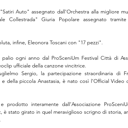
 "Satiri Auto" assegnato dall'Orchestra alla migliore mus
e Collestrada" Giuria Popolare assegnato tramite t
soluta, infine, Eleonora Toscani con "17 pezzi". 
 palio ogni anno dal ProSceniUm Festival Città di Assi
oclip ufficiale della canzone vincitrice.
lielmo Sergio, la partecipazione straordinaria di Fr
 della piccola Anastasia, è nato così l’Official Video di
o e prodotto interamente dall’Associazione ProSceniUm
, è stato girato in quel meraviglioso scrigno di storia, ar
.