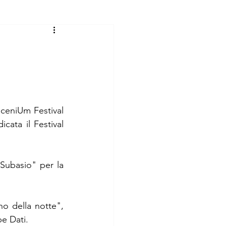
SceniUm Festival 
cata il Festival 
Subasio" per la 
 della notte", 
pe Dati.