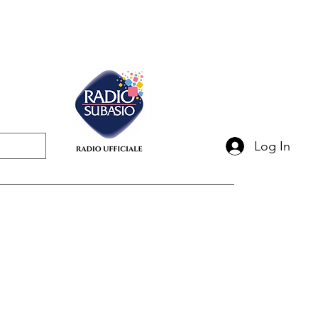
Log In
darietà
News